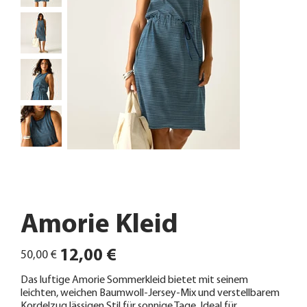
Amorie Kleid
Ursprünglicher
Angebotspreis
12,00 €
50,00 €
Preis
Das luftige Amorie Sommerkleid bietet mit seinem
leichten, weichen Baumwoll-Jersey-Mix und verstellbarem
Kordelzug lässigen Stil für sonnige Tage. Ideal für