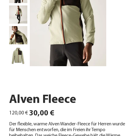
Alven Fleece
Ursprünglicher
Angebotspreis
30,00 €
120,00 €
Preis
Der flexible, warme Alven Wander-Fleece für Herren wurde
für Menschen entworfen, die im Freien ihr Tempo
beibehalten. Das weiche Fleece-Gewebe hält die Wärme