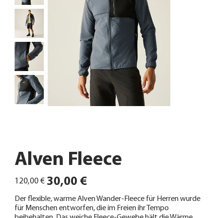
Alven Fleece
Ursprünglicher
Angebotspreis
30,00 €
120,00 €
Preis
Der flexible, warme Alven Wander-Fleece für Herren wurde
für Menschen entworfen, die im Freien ihr Tempo
beibehalten. Das weiche Fleece-Gewebe hält die Wärme