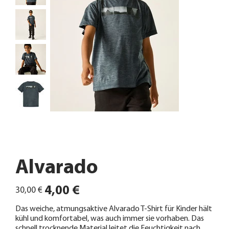
Alvarado
Ursprünglicher
Angebotspreis
4,00 €
30,00 €
Preis
Das weiche, atmungsaktive Alvarado T-Shirt für Kinder hält
kühl und komfortabel, was auch immer sie vorhaben. Das
schnell trocknende Material leitet die Feuchtigkeit nach