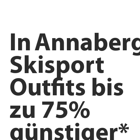
In
Annaber
Skisport
Outfits bis
zu 75%
günstiger*