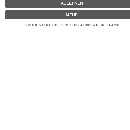
Es gibt keine Produkte zum
Anzeigen.
Anfassen
Anprobieren
Mitnehmen
Unsere Outdoor-Profis beraten dich persönlich!