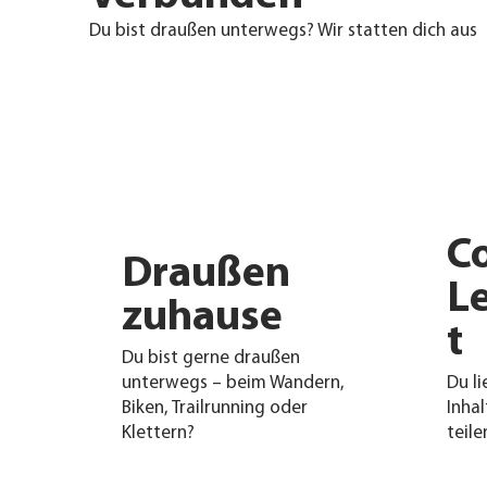
Du bist draußen unterwegs? Wir statten dich aus
C
Draußen
L
zuhause
t
Du bist gerne draußen
unterwegs – beim Wandern,
Du li
Biken, Trailrunning oder
Inha
Klettern?​
teile