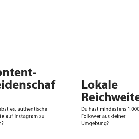
ontent-
eidenschaf
Lokale
Reichweit
ebst es, authentische
Du hast mindestens 1.00
lte auf Instagram zu
Follower aus deiner
n?
Umgebung?