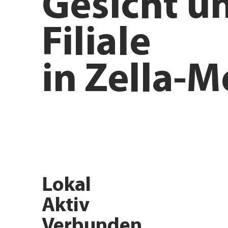
Gesicht u
Filiale
in
Zella-M
Jetzt Influencer werden
Filiale 
Lokal
Aktiv
Verbunden