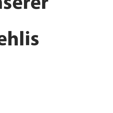
nserer
ehlis
finden