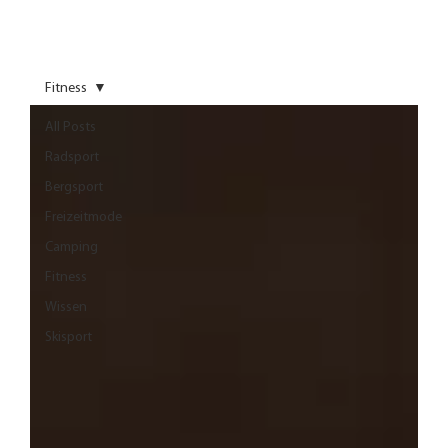
Fitness
All Posts
Radsport
Bergsport
Freizeitmode
Camping
Fitness
Wissen
Skisport