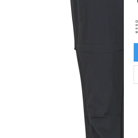
D
e
e
g