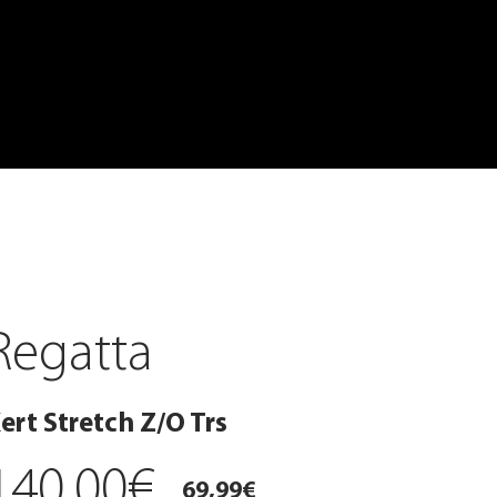
Regatta
ert Stretch Z/O Trs
140,00€
69,99€