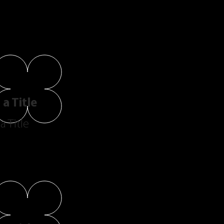
a Title
a Title