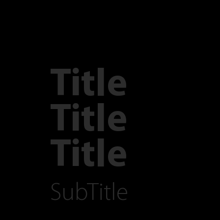
Title
Title
Title
SubTitle