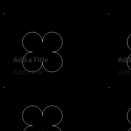
Add a Title
Add 
Add a Title
Add 