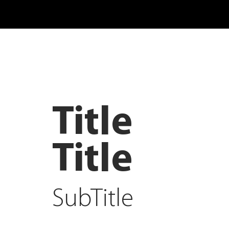
Title
Title
SubTitle