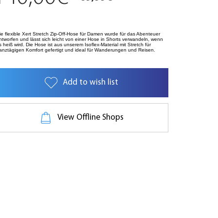
ie flexible Xert Stretch Zip-Off-Hose für Damen wurde für das Abenteuer
ntworfen und lässt sich leicht von einer Hose in Shorts verwandeln, wenn
s heiß wird. Die Hose ist aus unserem Isoflex-Material mit Stretch für
anztägigen Komfort gefertigt und ideal für Wanderungen und Reisen.
Add to wish list
View Offline Shops