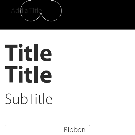
Add a Title
Title
Title
SubTitle
Ribbon