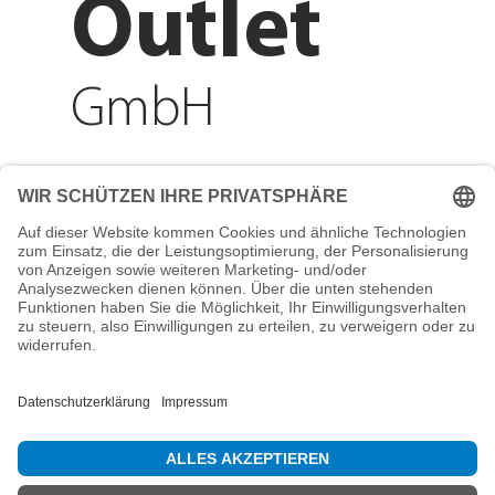
Outlet
GmbH
Adresse
Reichenberger Str. 1
84130 Dingolfing
Telefon
+49 8731 31913200
E-Mail
info@mountain-sports-