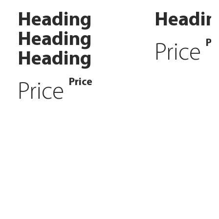
Heading
Headin
Heading
Pr
Price
Heading
Price
Price