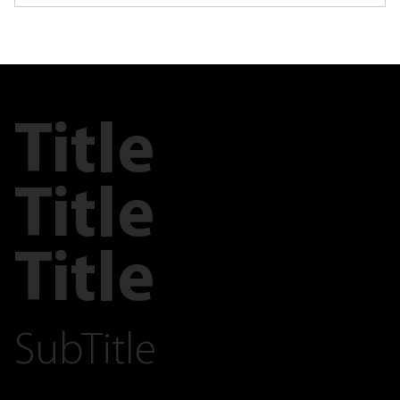
Title
Title
Title
SubTitle