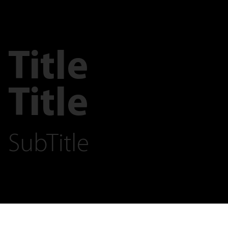
Title
Title
SubTitle