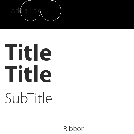
Add a Title
Title
Title
SubTitle
Ribbon