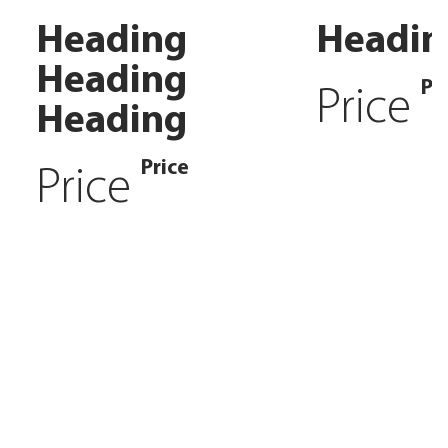
Heading
Headin
Heading
Pr
Price
Heading
Price
Price