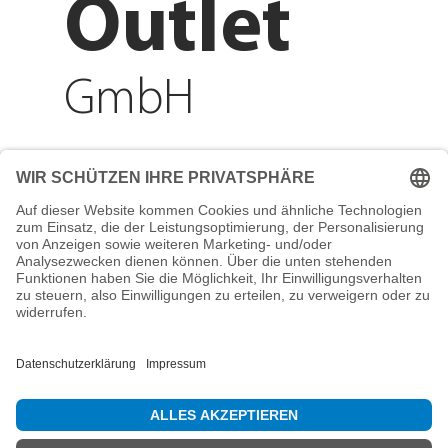
Outlet
GmbH
Adresse
Reichenberger Str. 1
84130 Dingolfing
Telefon
+49 8731 31913200
E-Mail
info@mountain-sports-