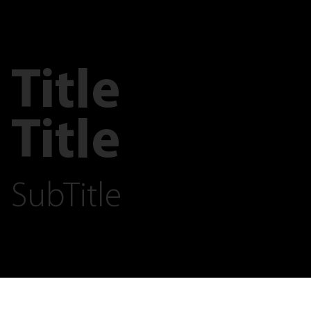
Title
Title
SubTitle