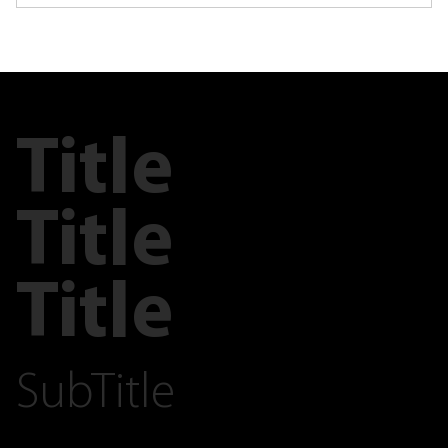
Title
Title
Title
SubTitle