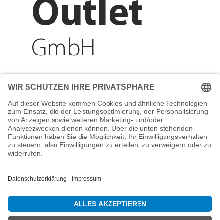
Outlet
GmbH
Adresse
Reichenberger Str. 1
84130 Dingolfing
Telefon
+49 8731 31913200
E-Mail
info@mountain-sports-