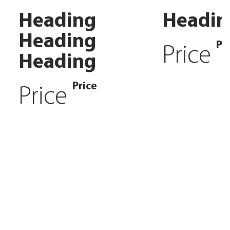
Heading
Headin
Heading
Pr
Price
Heading
Price
Price