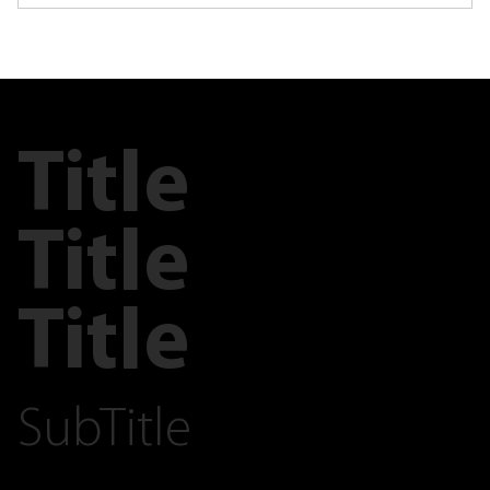
Title
Title
Title
SubTitle