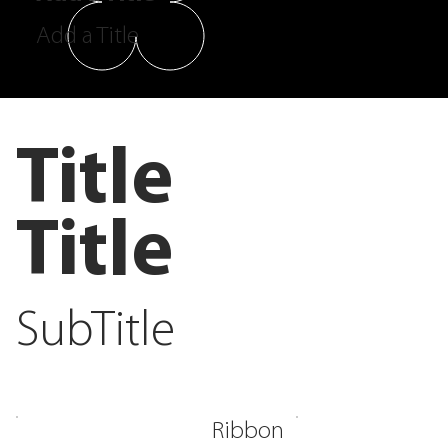
Add a Title
Title
Title
SubTitle
Ribbon