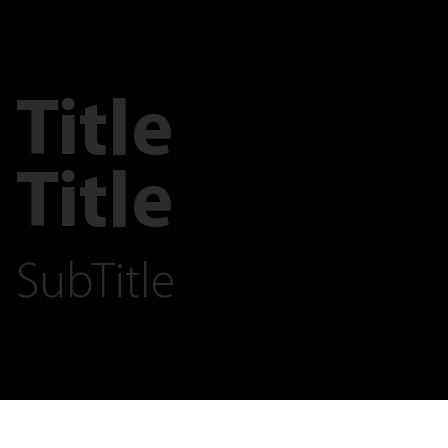
Title
Title
SubTitle