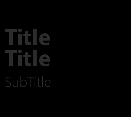
Title
Title
SubTitle