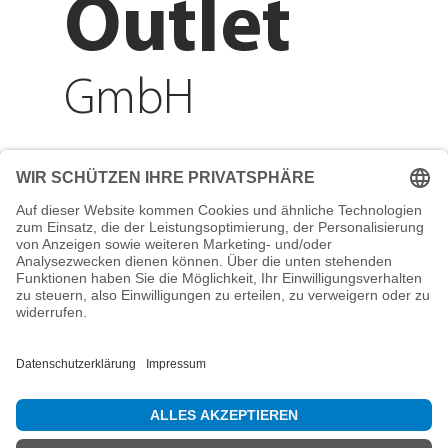
Outlet
GmbH
Adresse
Reichenberger Str. 1
84130 Dingolfing
Telefon
+49 8731 31913200
E-Mail
info@mountain-sports-