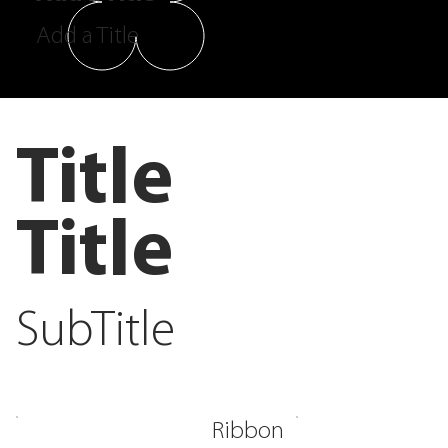
Add a Title
Title
Title
SubTitle
Ribbon