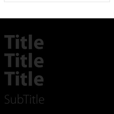
Title
Title
Title
SubTitle