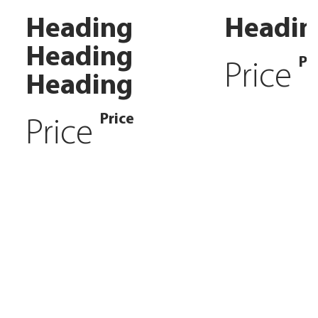
Heading
Headin
Heading
Pr
Price
Heading
Price
Price