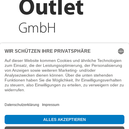
Outlet
GmbH
Adresse
Reichenberger Str. 1
84130 Dingolfing
Telefon
+49 8731 31913200
E-Mail
info@mountain-sports-