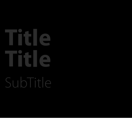
Title
Title
SubTitle