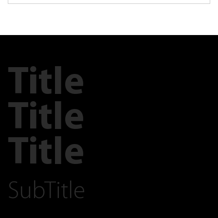
Title
Title
Title
SubTitle