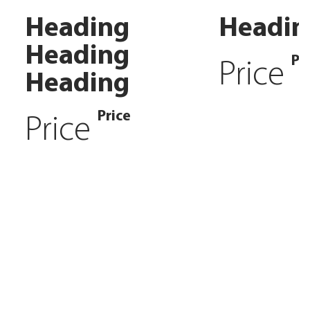
Heading
Headin
Heading
Pr
Price
Heading
Price
Price