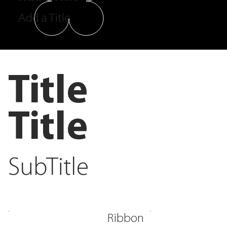
Add a Title
Title
Title
SubTitle
Ribbon