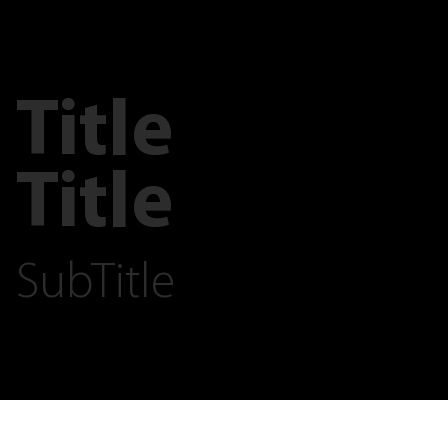
Title
Title
SubTitle