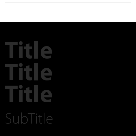
Title
Title
Title
SubTitle