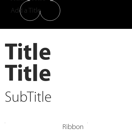
Add a Title
Title
Title
SubTitle
Ribbon