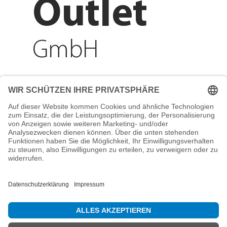
Outlet
GmbH
Adresse
Reichenberger Str. 1
84130 Dingolfing
Telefon
+49 8731 31913200
E-Mail
info@mountain-sports-