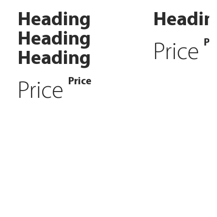
Heading
Headin
Heading
Pr
Price
Heading
Price
Price