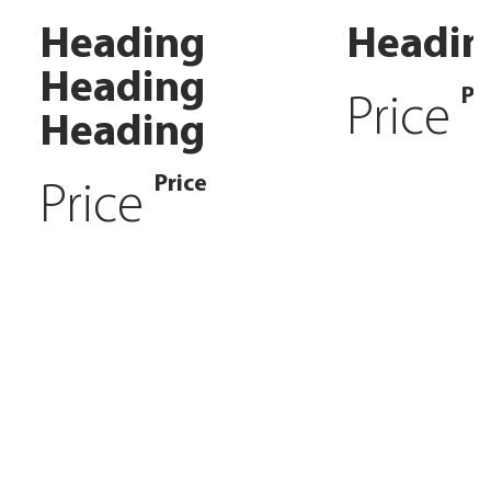
Heading
Headin
Heading
Pr
Price
Heading
Price
Price