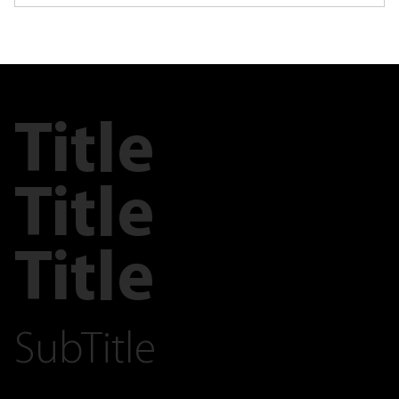
Title
Title
Title
SubTitle