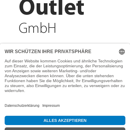
Outlet
GmbH
Adresse
Reichenberger Str. 1
84130 Dingolfing
Telefon
+49 8731 31913200
E-Mail
info@mountain-sports-