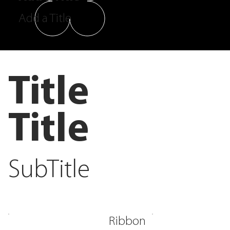
Add a Title
Title
Title
SubTitle
Ribbon