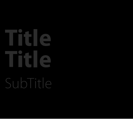
Title
Title
SubTitle