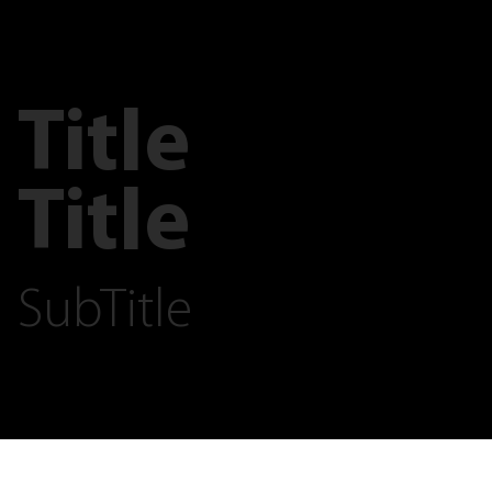
Title
Title
SubTitle