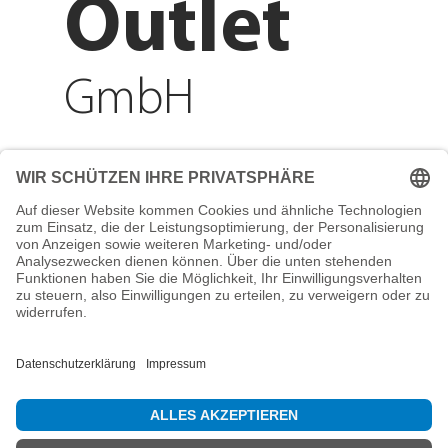
Outlet
GmbH
Adresse
Reichenberger Str. 1
84130 Dingolfing
Telefon
+49 8731 31913200
E-Mail
info@mountain-sports-