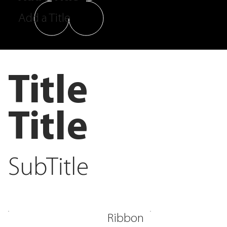
Add a Title
Title
Title
SubTitle
Ribbon