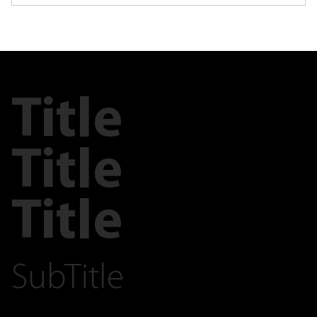
Title
Title
Title
SubTitle