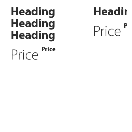
Heading
Headin
Heading
Pr
Price
Heading
Price
Price