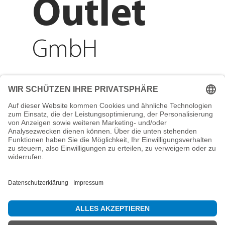
Outlet
GmbH
Adresse
Reichenberger Str. 1
84130 Dingolfing
Telefon
+49 8731 31913200
E-Mail
info@mountain-sports-