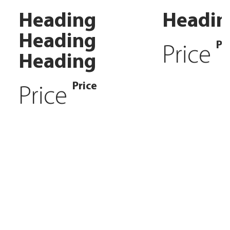
Heading
Headin
Heading
Pr
Price
Heading
Price
Price