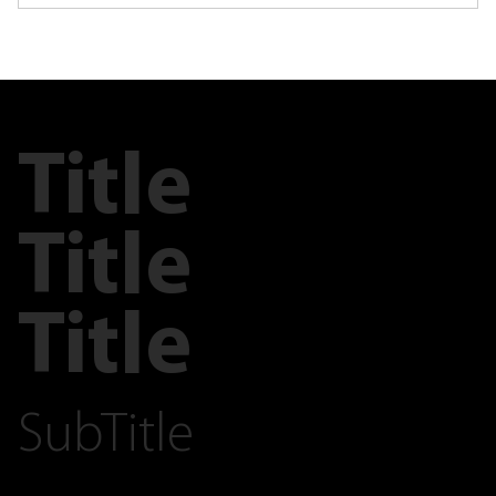
Title
Title
Title
SubTitle