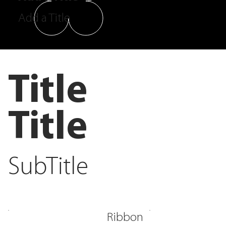
Add a Title
Title
Title
SubTitle
Ribbon