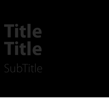
Title
Title
SubTitle