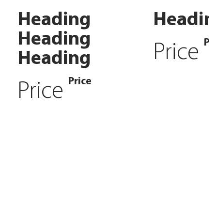
Heading
Headin
Heading
Pr
Price
Heading
Price
Price