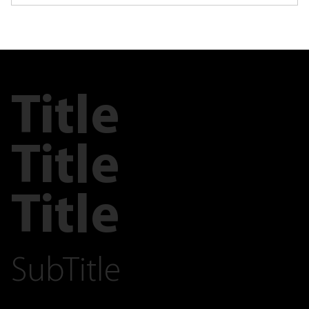
Title
Title
Title
SubTitle