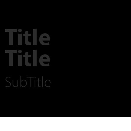
Title
Title
SubTitle