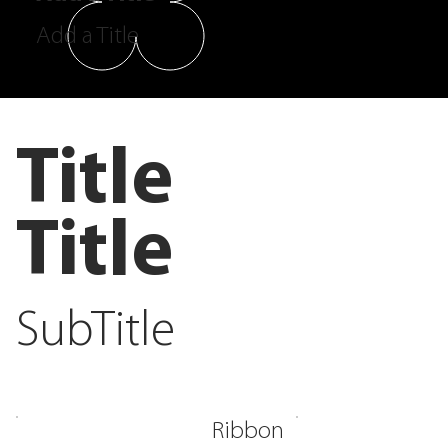
Add a Title
Title
Title
SubTitle
Ribbon