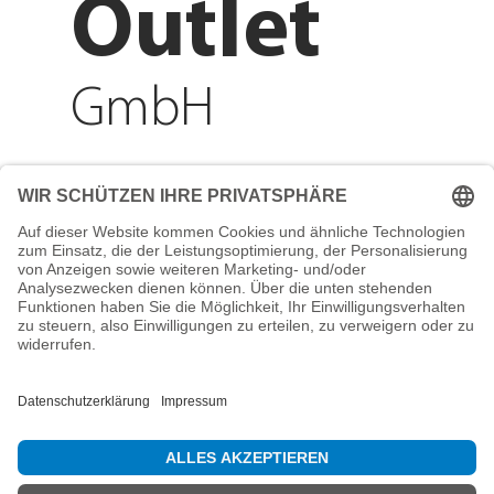
Outlet
GmbH
Adresse
Reichenberger Str. 1
84130 Dingolfing
Telefon
+49 8731 31913200
E-Mail
info@mountain-sports-