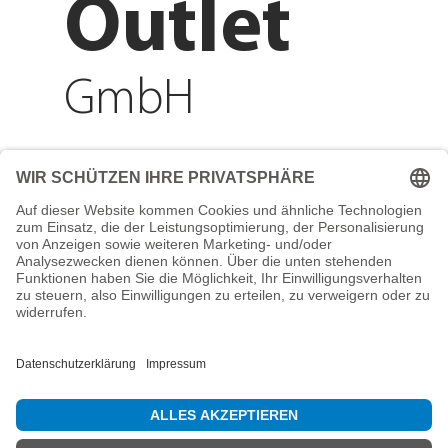
Outlet
GmbH
Adresse
Reichenberger Str. 1
84130 Dingolfing
Telefon
+49 8731 31913200
E-Mail
info@mountain-sports-