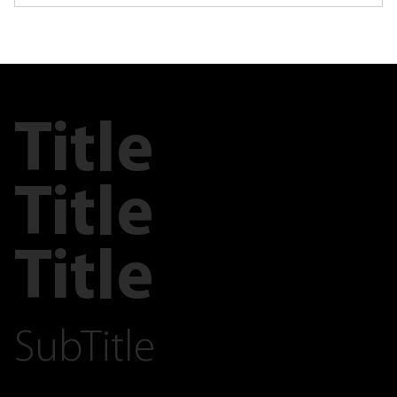
Title
Title
Title
SubTitle