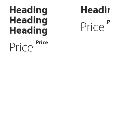
Heading
Headin
Heading
Pr
Price
Heading
Price
Price