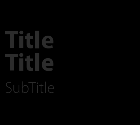
Title
Title
SubTitle