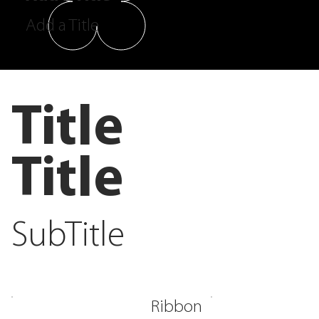
Add a Title
Title
Title
SubTitle
Ribbon