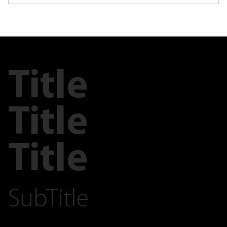
Title
Title
Title
SubTitle