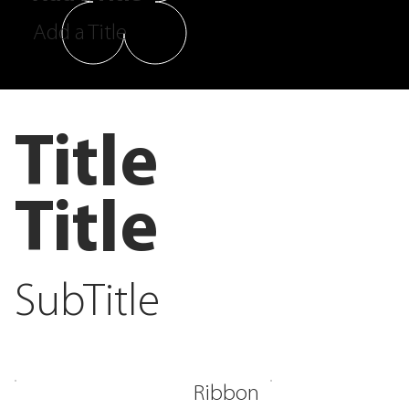
Add a Title
Title
Title
SubTitle
Ribbon