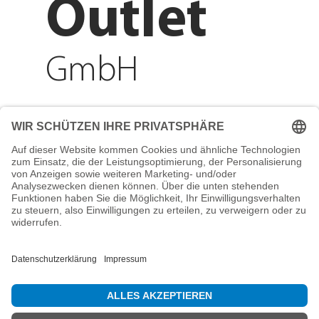
Outlet
GmbH
Adresse
Reichenberger Str. 1
84130 Dingolfing
Telefon
+49 8731 31913200
E-Mail
info@mountain-sports-