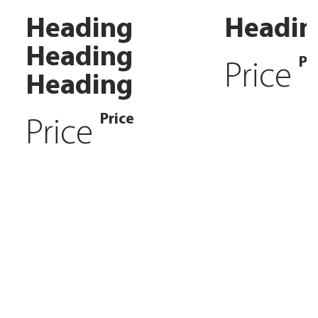
Heading
Headin
Heading
Pr
Price
Heading
Price
Price