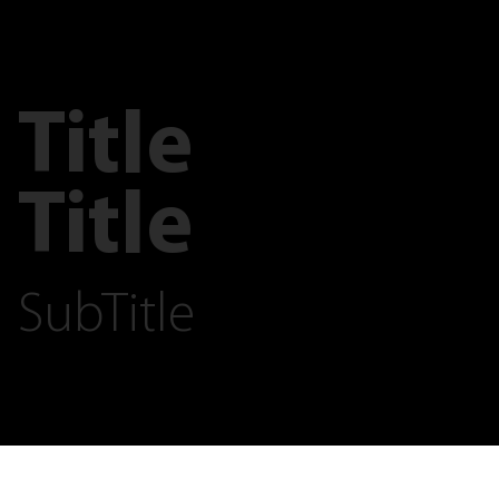
Title
Title
SubTitle