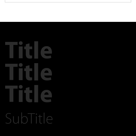
Title
Title
Title
SubTitle