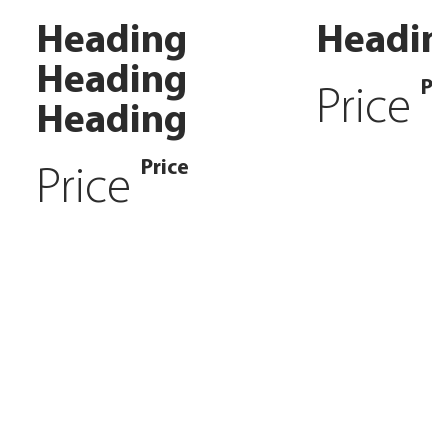
Heading
Headin
Heading
Pr
Price
Heading
Price
Price