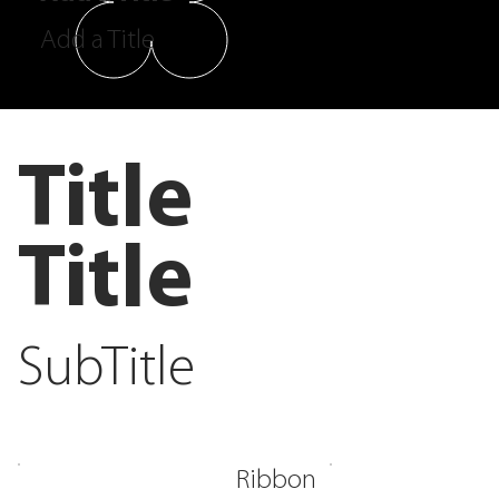
Add a Title
Title
Title
SubTitle
Ribbon