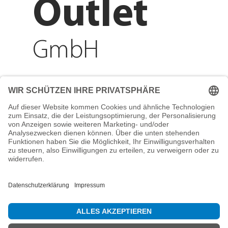
Outlet
GmbH
Adresse
Reichenberger Str. 1
84130 Dingolfing
Telefon
+49 8731 31913200
E-Mail
info@mountain-sports-