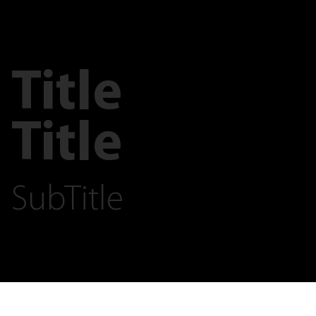
Title
Title
SubTitle