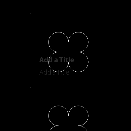
Add a Title
Add a Title