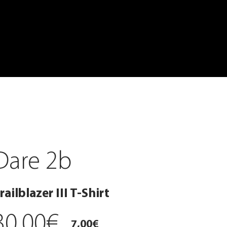
Dare 2b
railblazer III T-Shirt
30,00€
7,00€