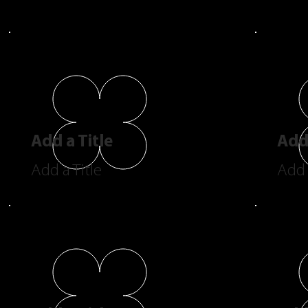
Add a Title
Add 
Add a Title
Add 