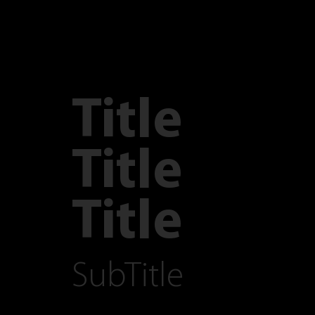
Title
Title
Title
SubTitle