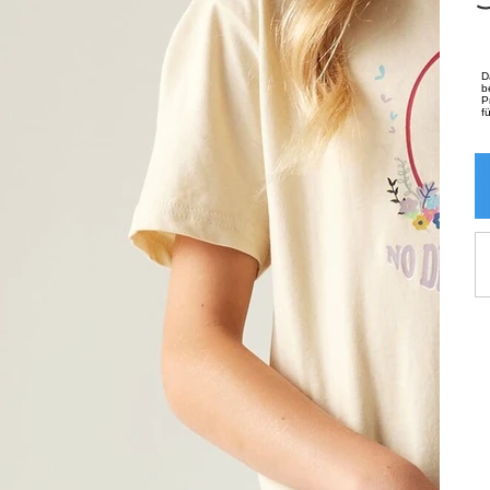
D
b
P
f