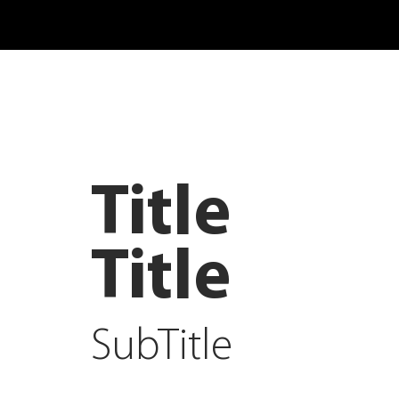
Title
Title
SubTitle