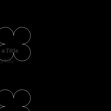
a Title
a Title