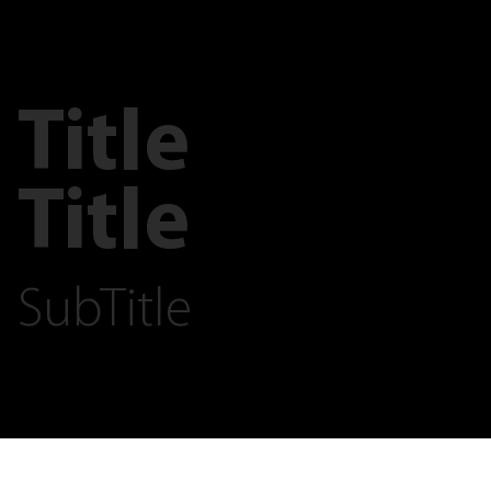
Title
Title
SubTitle