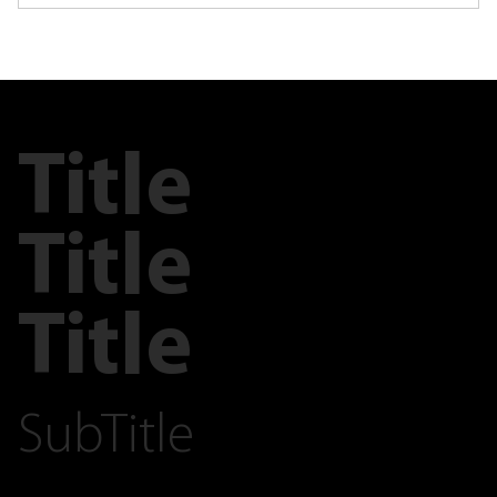
Title
Title
Title
SubTitle