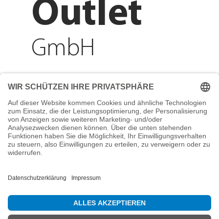
Outlet
GmbH
Adresse
Reichenberger Str. 1
84130 Dingolfing
Telefon
+49 8731 31913200
E-Mail
info@mountain-sports-