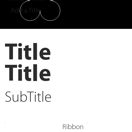
Add a Title
Title
Title
SubTitle
Ribbon