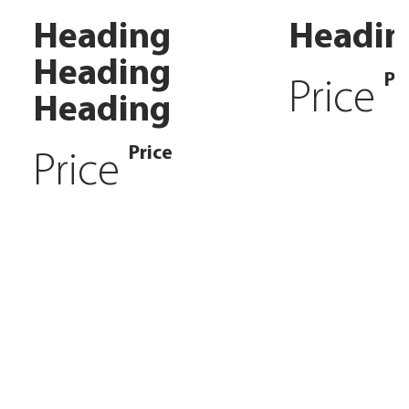
Heading
Headin
Heading
Pr
Price
Heading
Price
Price