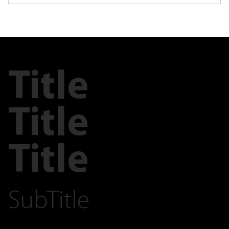
Title
Title
Title
SubTitle