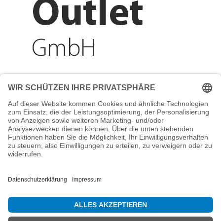
Outlet
GmbH
Adresse
Reichenberger Str. 1
84130 Dingolfing
Telefon
+49 8731 31913200
E-Mail
info@mountain-sports-