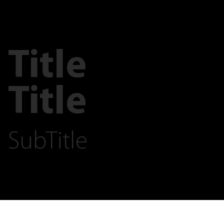
Title
Title
SubTitle