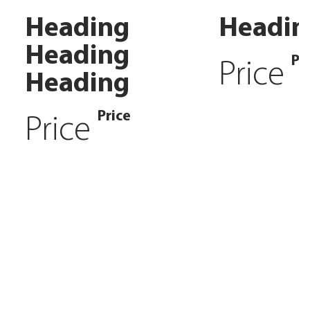
Heading
Headin
Heading
Pr
Price
Heading
Price
Price