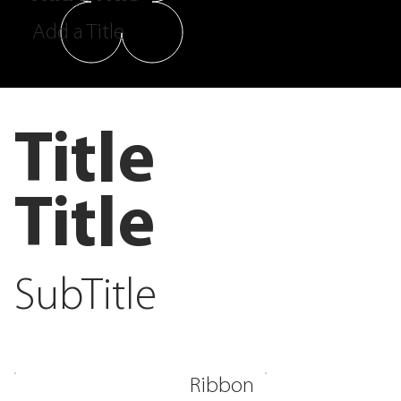
Add a Title
Title
Title
SubTitle
Ribbon