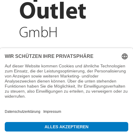
Outlet
GmbH
Adresse
Reichenberger Str. 1
84130 Dingolfing
Telefon
+49 8731 31913200
E-Mail
info@mountain-sports-