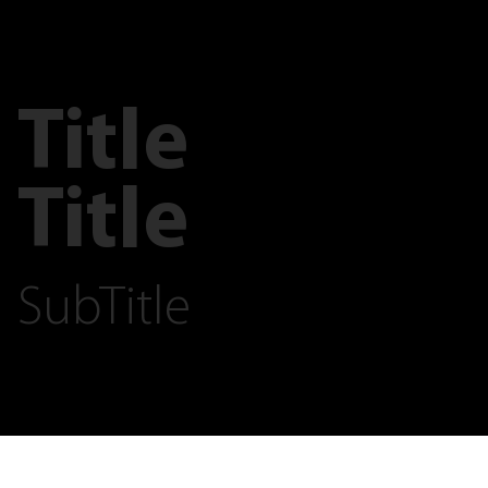
Title
Title
SubTitle