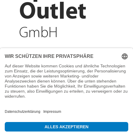
Outlet
GmbH
Adresse
Reichenberger Str. 1
84130 Dingolfing
Telefon
+49 8731 31913200
E-Mail
info@mountain-sports-