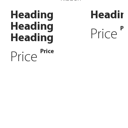
Heading
Headin
Heading
Pr
Price
Heading
Price
Price