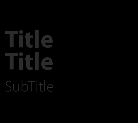
Title
Title
SubTitle