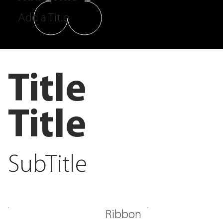
Add a Title
Title
Title
SubTitle
Ribbon