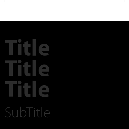
Title
Title
Title
SubTitle