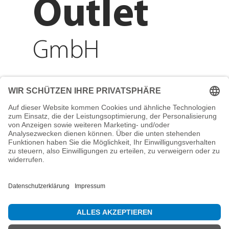
Outlet
GmbH
Adresse
Reichenberger Str. 1
84130 Dingolfing
Telefon
+49 8731 31913200
E-Mail
info@mountain-sports-