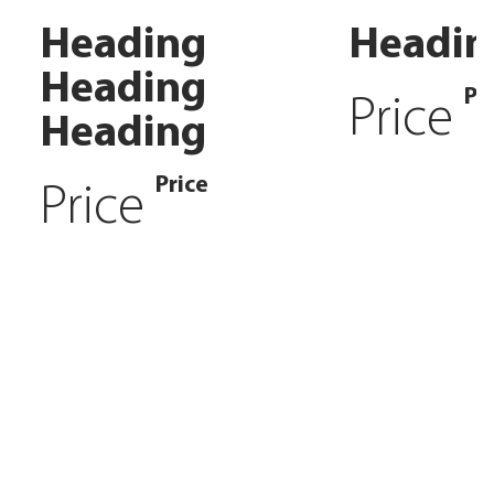
Heading
Headin
Heading
Pr
Price
Heading
Price
Price