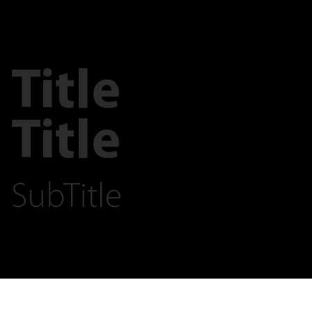
Title
Title
SubTitle