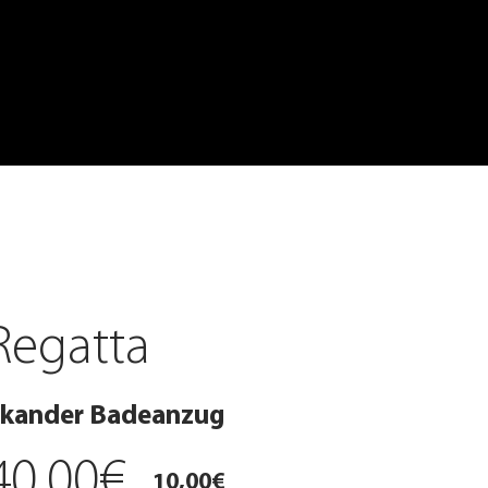
Regatta
kander Badeanzug
40,00€
10,00€