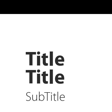
Title
Title
SubTitle