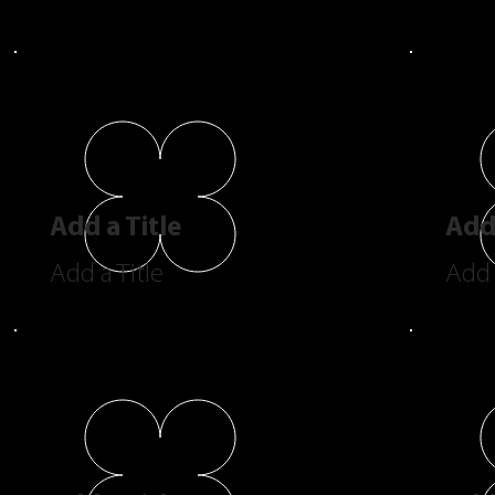
Add a Title
Add 
Add a Title
Add 