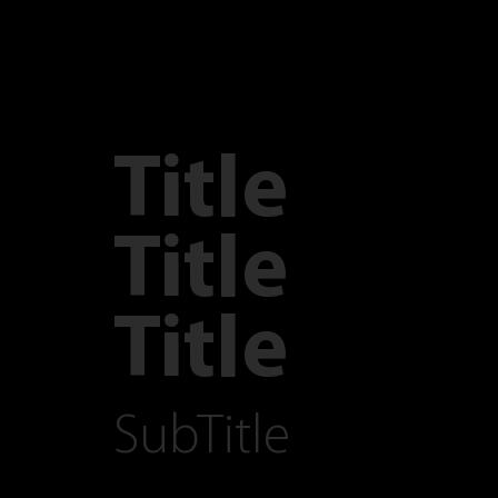
Title
Title
Title
SubTitle