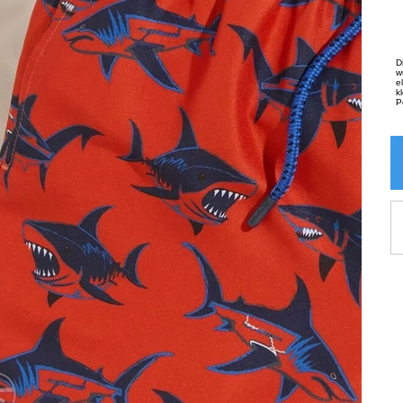
D
w
e
k
P