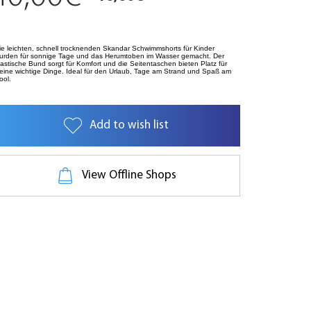
ie leichten, schnell trocknenden Skandar Schwimmshorts für Kinder
urden für sonnige Tage und das Herumtoben im Wasser gemacht. Der
lastische Bund sorgt für Komfort und die Seitentaschen bieten Platz für
leine wichtige Dinge. Ideal für den Urlaub, Tage am Strand und Spaß am
ool.
Add to wish list
View Offline Shops