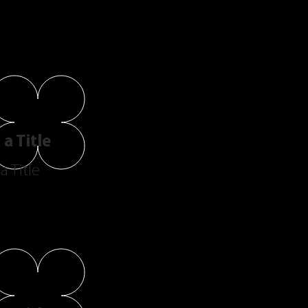
a Title
a Title