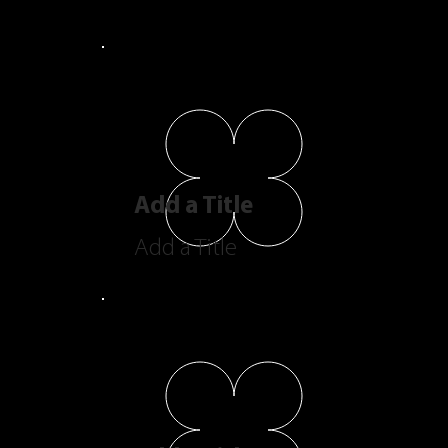
Add a Title
Add a Title