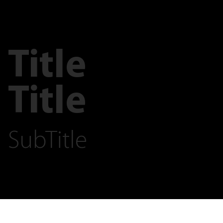
Title
Title
SubTitle