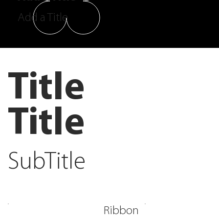
Add a Title
Title
Title
SubTitle
Ribbon