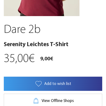
Dare 2b
Serenity Leichtes T-Shirt
35,00€
9,00€
Add to wish list
Das weiche, atmungsaktive und leichte Damen-T-Shirt schenkt Ihnen bei allen
Aktivitäten Tragekomfort, von entspannten Wandertouren bis zum Abkühlen nach dem
Fitnesstraining. Ein stilvoller Print rundet es ab.
View Offline Shops