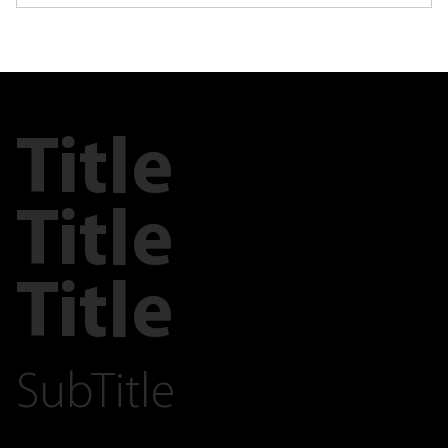
Title
Title
Title
SubTitle