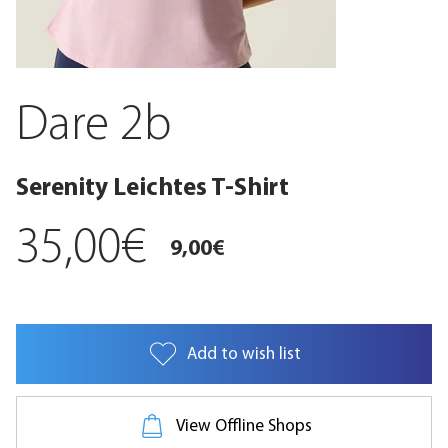
Dare 2b
Serenity Leichtes T-Shirt
35,00€
9,00€
Add to wish list
Das weiche, atmungsaktive und leichte Damen-T-Shirt schenkt Ihnen bei allen
Aktivitäten Tragekomfort, von entspannten Wandertouren bis zum Abkühlen nach dem
Fitnesstraining. Ein stilvoller Print rundet es ab.
View Offline Shops