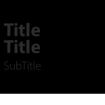
Title
Title
SubTitle