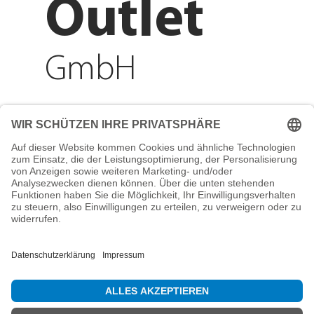
Outlet
GmbH
Adresse
Reichenberger Str. 1
84130 Dingolfing
Telefon
+49 8731 31913200
E-Mail
info@mountain-sports-