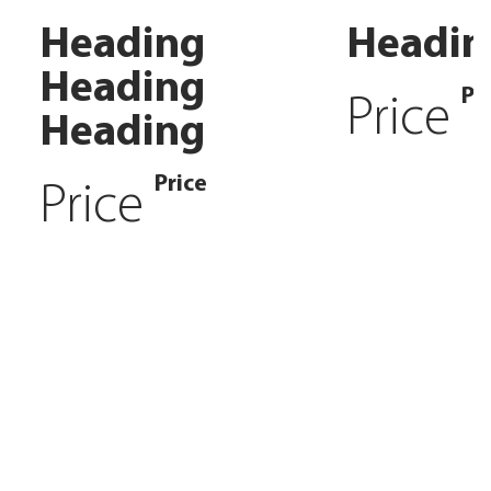
Heading
Headin
Heading
Pr
Price
Heading
Price
Price