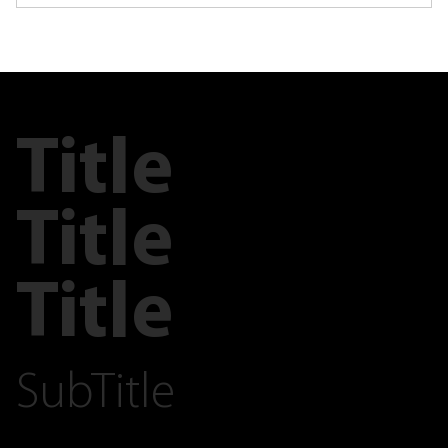
Title
Title
Title
SubTitle