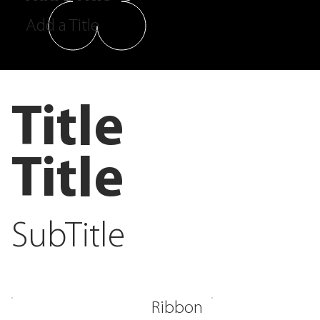
Add a Title
Title
Title
SubTitle
Ribbon