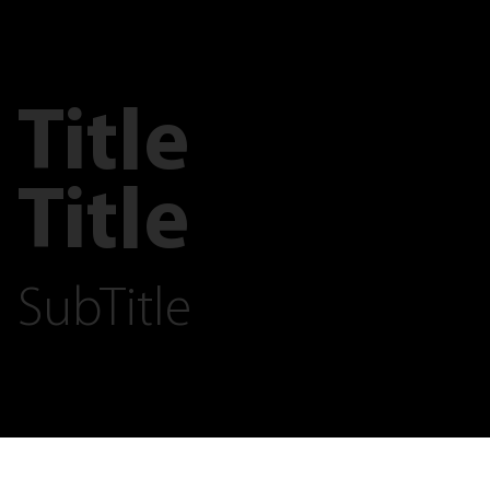
Title
Title
SubTitle