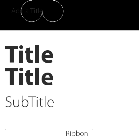
Add a Title
Title
Title
SubTitle
Ribbon