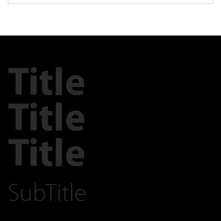
Title
Title
Title
SubTitle