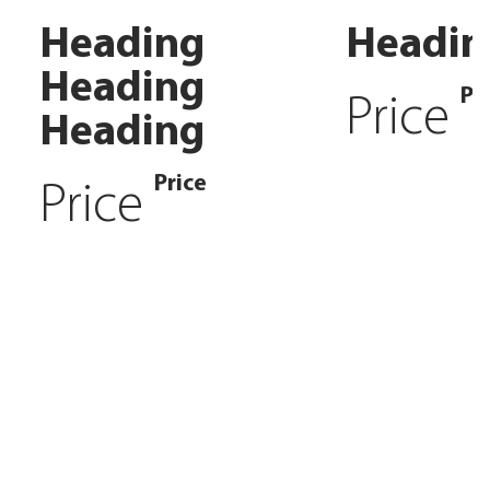
Heading
Headin
Heading
Pr
Price
Heading
Price
Price