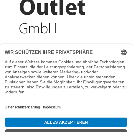
Outlet
GmbH
Adresse
Reichenberger Str. 1
84130 Dingolfing
Telefon
+49 8731 31913200
E-Mail
info@mountain-sports-