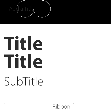
Add a Title
Title
Title
SubTitle
Ribbon