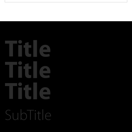
Title
Title
Title
SubTitle