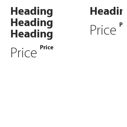
Heading
Headin
Heading
Pr
Price
Heading
Price
Price