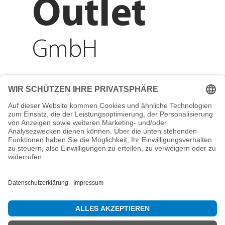
Outlet
GmbH
Adresse
Reichenberger Str. 1
84130 Dingolfing
Telefon
+49 8731 31913200
E-Mail
info@mountain-sports-