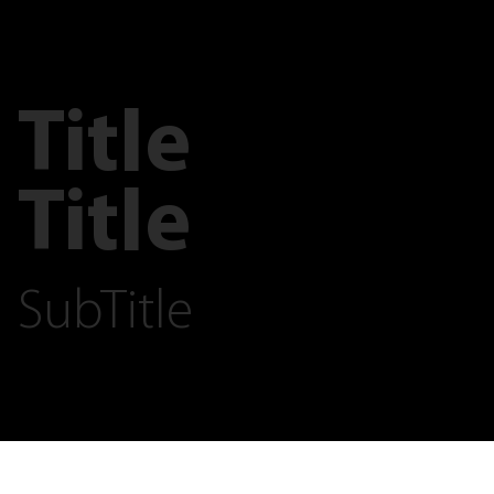
Title
Title
SubTitle