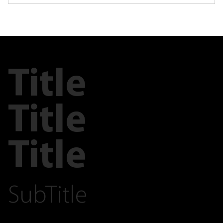
Title
Title
Title
SubTitle