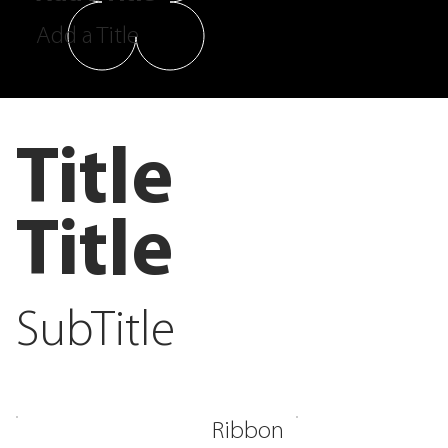
Add a Title
Title
Title
SubTitle
Ribbon