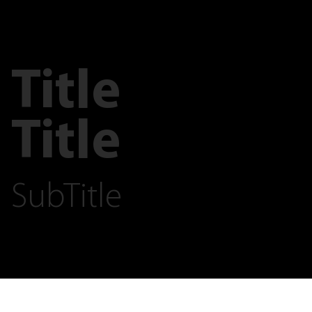
Title
Title
SubTitle