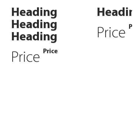
Heading
Headin
Heading
Pr
Price
Heading
Price
Price