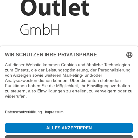
Outlet
GmbH
Adresse
Reichenberger Str. 1
84130 Dingolfing
Telefon
+49 8731 31913200
E-Mail
info@mountain-sports-