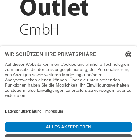
Outlet
GmbH
Adresse
Reichenberger Str. 1
84130 Dingolfing
Telefon
+49 8731 31913200
E-Mail
info@mountain-sports-