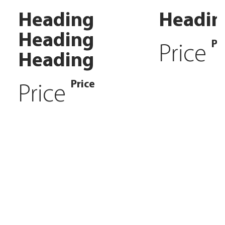
Heading
Headin
Heading
Pr
Price
Heading
Price
Price