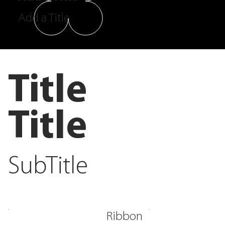
Add a Title
Title
Title
SubTitle
Ribbon