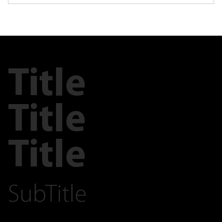
Title
Title
Title
SubTitle