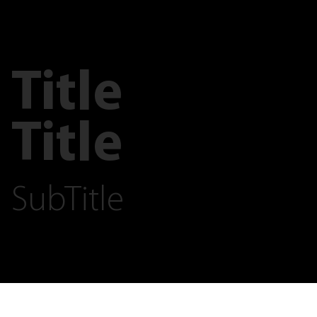
Title
Title
SubTitle