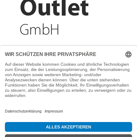
Outlet
GmbH
Adresse
Reichenberger Str. 1
84130 Dingolfing
Telefon
+49 8731 31913200
E-Mail
info@mountain-sports-