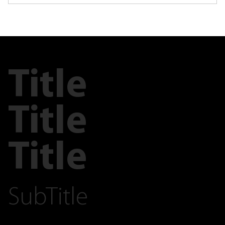
Title
Title
Title
SubTitle