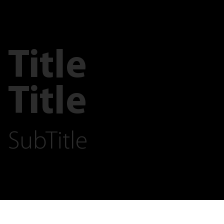
Title
Title
SubTitle