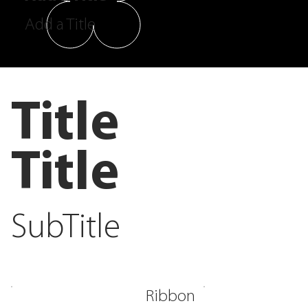
Add a Title
Title
Title
SubTitle
Ribbon