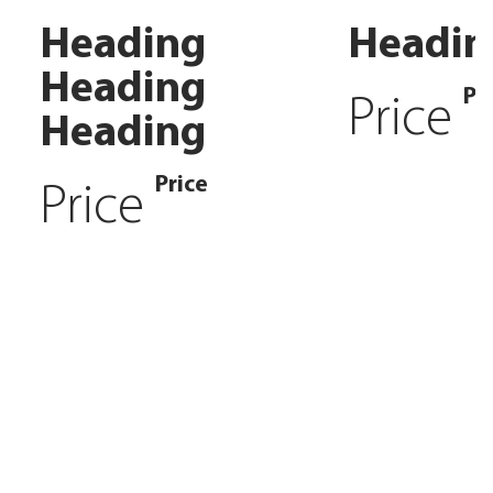
Heading
Headin
Heading
Pr
Price
Heading
Price
Price