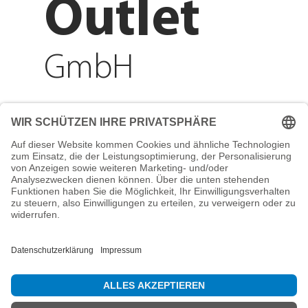
Outlet
GmbH
Adresse
Reichenberger Str. 1
84130 Dingolfing
Telefon
+49 8731 31913200
E-Mail
info@mountain-sports-