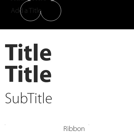
Add a Title
Title
Title
SubTitle
Ribbon