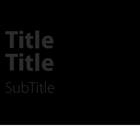
Title
Title
SubTitle