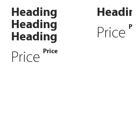
Heading
Headin
Heading
Pr
Price
Heading
Price
Price