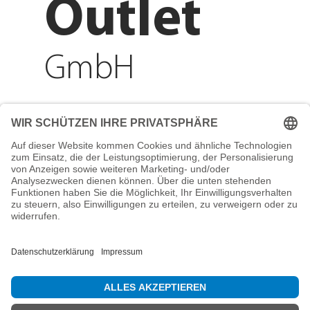
Outlet
GmbH
Adresse
Reichenberger Str. 1
84130 Dingolfing
Telefon
+49 8731 31913200
E-Mail
info@mountain-sports-