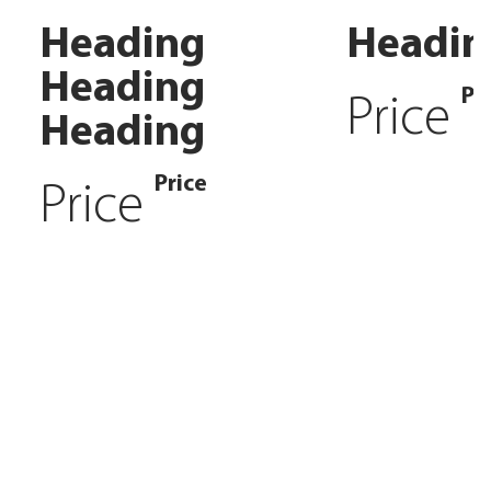
Heading
Headin
Heading
Pr
Price
Heading
Price
Price