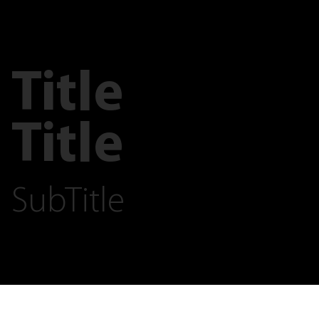
Title
Title
SubTitle