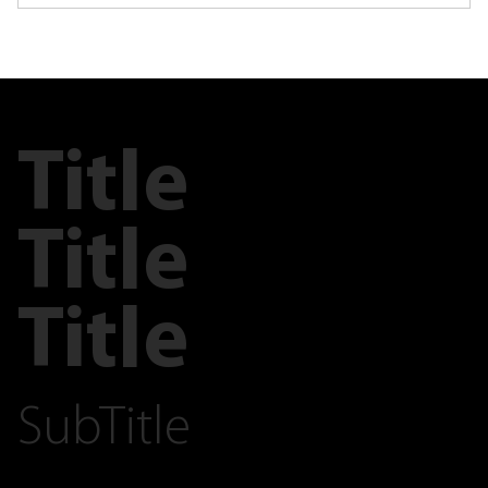
Title
Title
Title
SubTitle