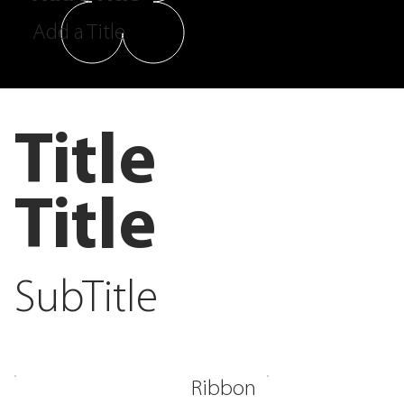
Add a Title
Title
Title
SubTitle
Ribbon