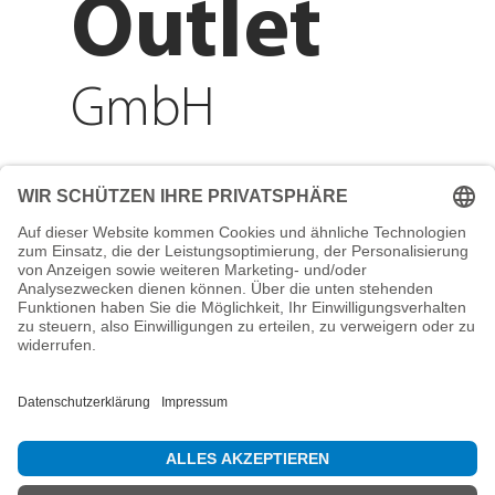
Outlet
GmbH
Adresse
Reichenberger Str. 1
84130 Dingolfing
Telefon
+49 8731 31913200
E-Mail
info@mountain-sports-