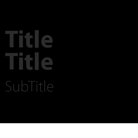
Title
Title
SubTitle