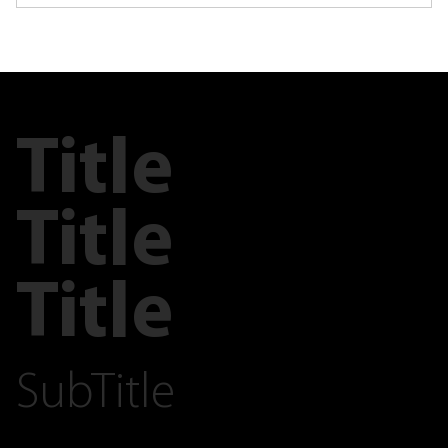
Title
Title
Title
SubTitle