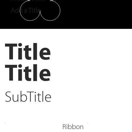
Add a Title
Title
Title
SubTitle
Ribbon