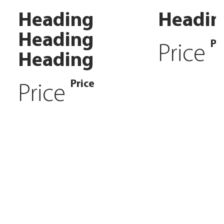
Heading
Headin
Heading
Pr
Price
Heading
Price
Price