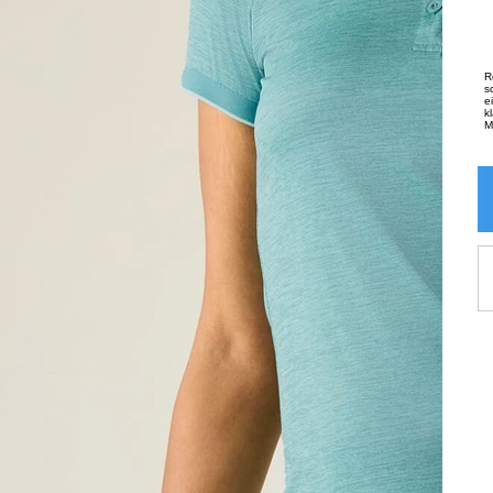
R
s
e
k
M