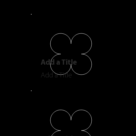
Add a Title
Add a Title