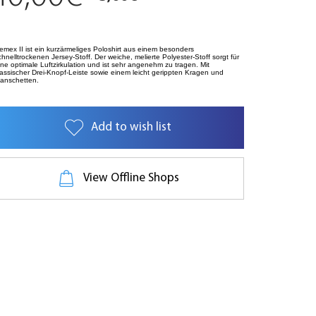
emex II ist ein kurzärmeliges Poloshirt aus einem besonders
chnelltrockenen Jersey-Stoff. Der weiche, melierte Polyester-Stoff sorgt für
ine optimale Luftzirkulation und ist sehr angenehm zu tragen. Mit
lassischer Drei-Knopf-Leiste sowie einem leicht gerippten Kragen und
anschetten.
Add to wish list
View Offline Shops