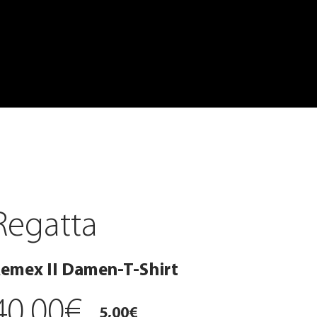
Regatta
emex II Damen-T-Shirt
40,00€
5,00€