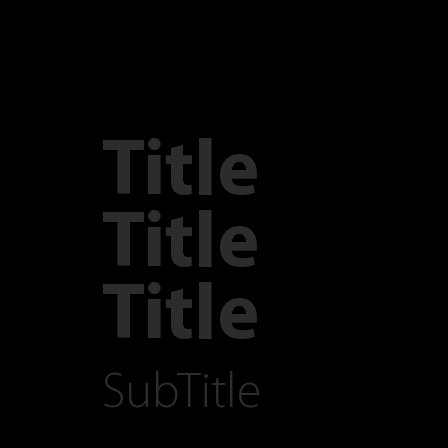
Title
Title
Title
SubTitle