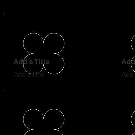
Add a Title
Add 
Add a Title
Add 