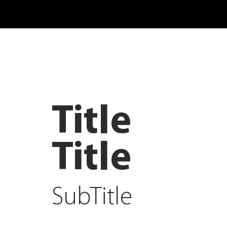
Title
Title
SubTitle