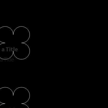
a Title
a Title