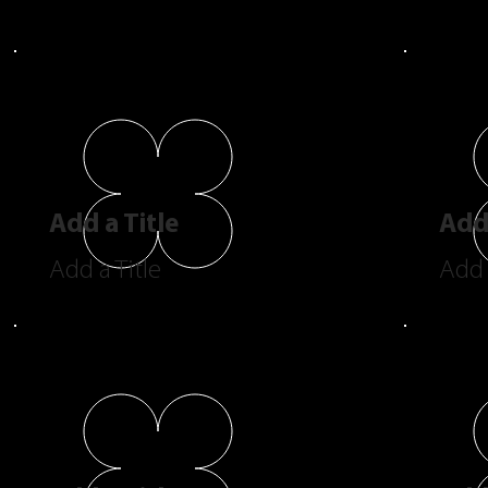
Add a Title
Add 
Add a Title
Add 