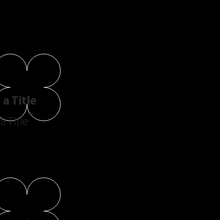
a Title
a Title