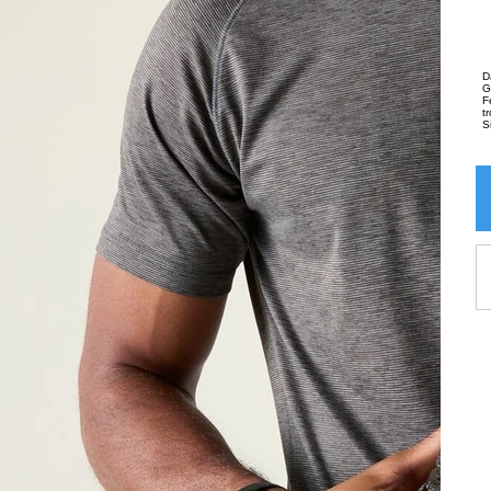
D
G
F
t
S