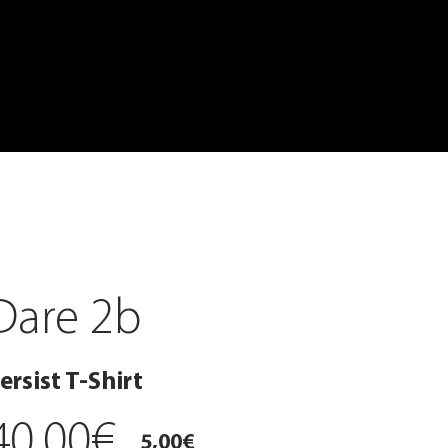
Dare 2b
ersist T-Shirt
40,00€
5,00€