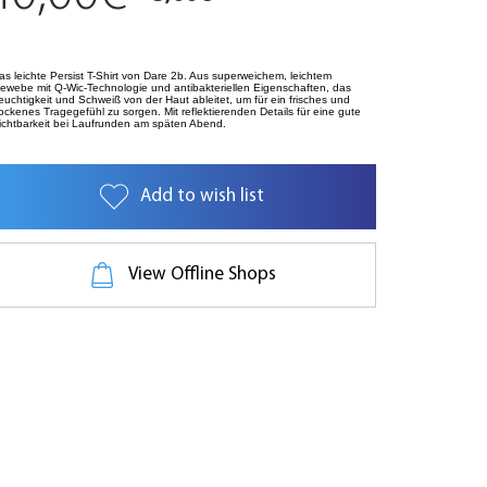
as leichte Persist T-Shirt von Dare 2b. Aus superweichem, leichtem
ewebe mit Q-Wic-Technologie und antibakteriellen Eigenschaften, das
euchtigkeit und Schweiß von der Haut ableitet, um für ein frisches und
rockenes Tragegefühl zu sorgen. Mit reflektierenden Details für eine gute
ichtbarkeit bei Laufrunden am späten Abend.
Add to wish list
View Offline Shops