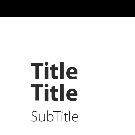
Title
Title
SubTitle