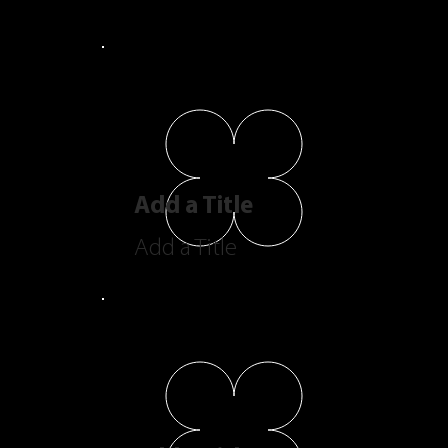
Add a Title
Add a Title