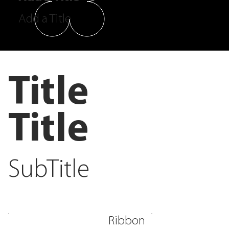
Add a Title
Title
Title
SubTitle
Ribbon