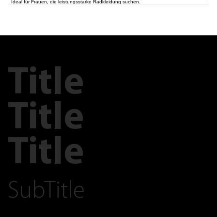
Ideal für Frauen, die leistungsstarke Radkleidung suchen.
Title
Title
Title
SubTitle