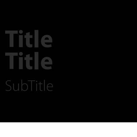
Title
Title
SubTitle