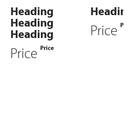
Heading
Headin
Heading
Pr
Price
Heading
Price
Price