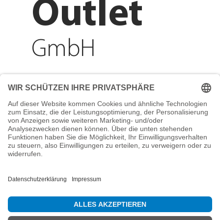
Outlet
GmbH
Adresse
Reichenberger Str. 1
84130 Dingolfing
Telefon
+49 8731 31913200
E-Mail
info@mountain-sports-