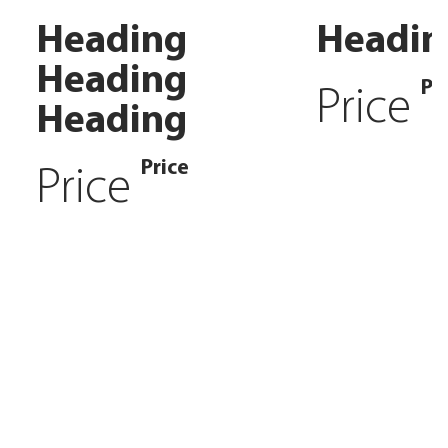
Heading
Headin
Heading
Pr
Price
Heading
Price
Price