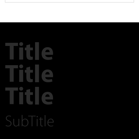
Title
Title
Title
SubTitle