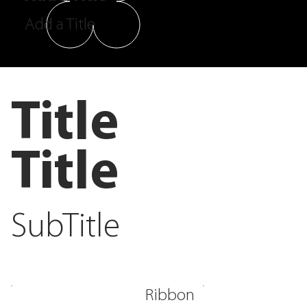
Add a Title
Title
Title
SubTitle
Ribbon