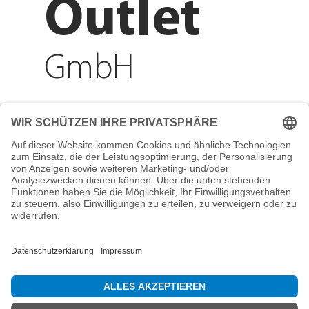
Outlet
GmbH
Adresse
Reichenberger Str. 1
84130 Dingolfing
Telefon
+49 8731 31913200
E-Mail
info@mountain-sports-