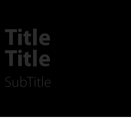
Title
Title
SubTitle