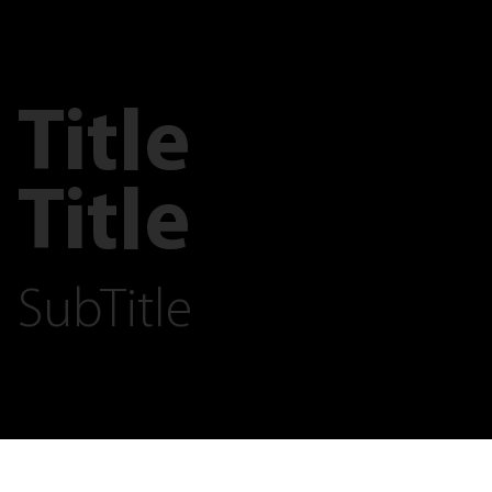
Title
Title
SubTitle