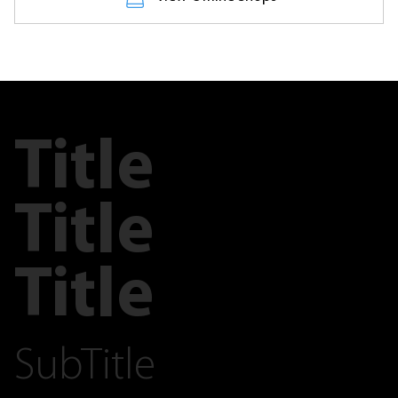
Title
Title
Title
SubTitle