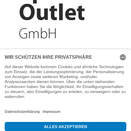
Outlet
GmbH
Adresse
Reichenberger Str. 1
84130 Dingolfing
Telefon
+49 8731 31913200
E-Mail
info@mountain-sports-