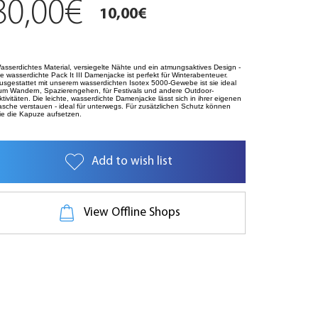
80,00€
10,00€
asserdichtes Material, versiegelte Nähte und ein atmungsaktives Design -
ie wasserdichte Pack It III Damenjacke ist perfekt für Winterabenteuer.
usgestattet mit unserem wasserdichten Isotex 5000-Gewebe ist sie ideal
um Wandern, Spazierengehen, für Festivals und andere Outdoor-
ktivitäten. Die leichte, wasserdichte Damenjacke lässt sich in ihrer eigenen
asche verstauen - ideal für unterwegs. Für zusätzlichen Schutz können
ie die Kapuze aufsetzen.
Add to wish list
View Offline Shops