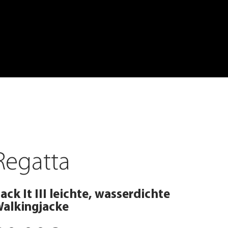
Regatta
ack It III leichte, wasserdichte
alkingjacke