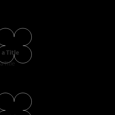
a Title
a Title