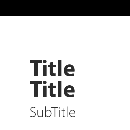
Title
Title
SubTitle