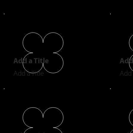
Add a Title
Add 
Add a Title
Add 