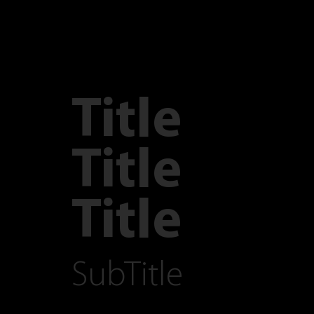
Title
Title
Title
SubTitle