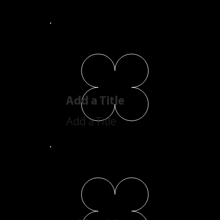
Add a Title
Add a Title