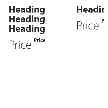
Heading
Headin
Heading
Pr
Price
Heading
Price
Price