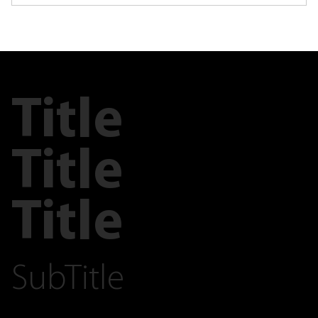
Title
Title
Title
SubTitle