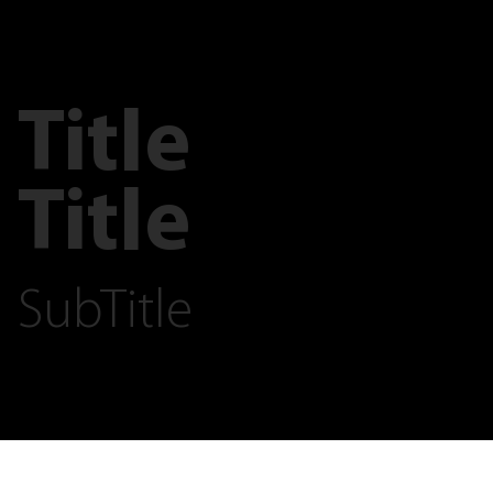
Title
Title
SubTitle