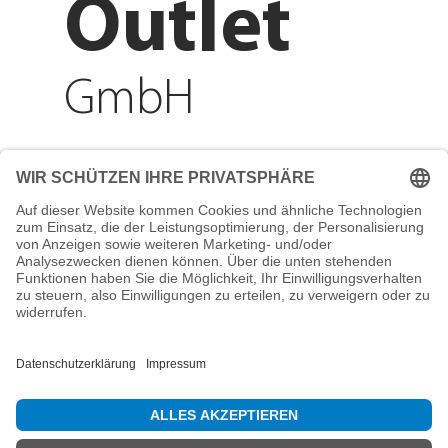
Outlet
GmbH
Adresse
Reichenberger Str. 1
84130 Dingolfing
Telefon
+49 8731 31913200
E-Mail
info@mountain-sports-