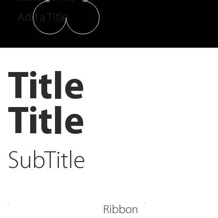
Add a Title
Title
Title
SubTitle
Ribbon