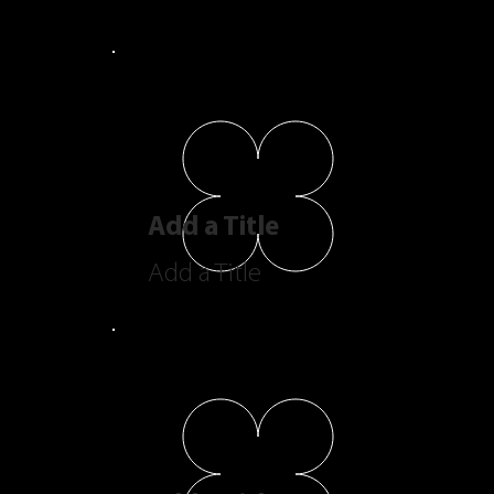
Add a Title
Add a Title