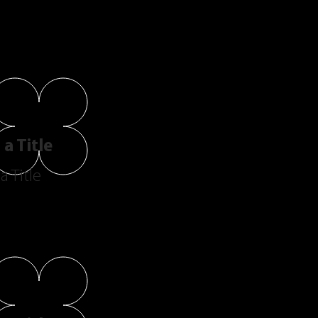
a Title
a Title