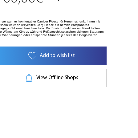
nser warmer, komfortabler Camber Fleece für Herren schenkt Ihnen mit
einem weichen recycelten Borg-Fleece ein herrlich entspanntes
ragegefühl zum Hineinkuscheln. Die Stretchbündchen am Rand halten
ie Wärme am Körper, während Reißverschlusstaschen sicheren Stauraum
ür Wanderungen oder entspannte Stunden jenseits des Bergs bieten.
Add to wish list
View Offline Shops