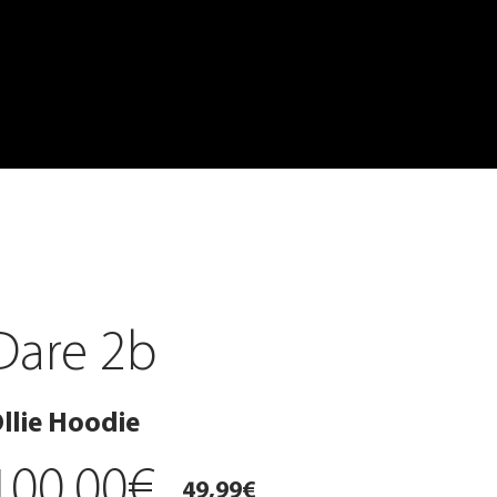
Dare 2b
llie Hoodie
100,00€
49,99€