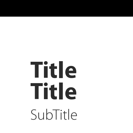
Title
Title
SubTitle