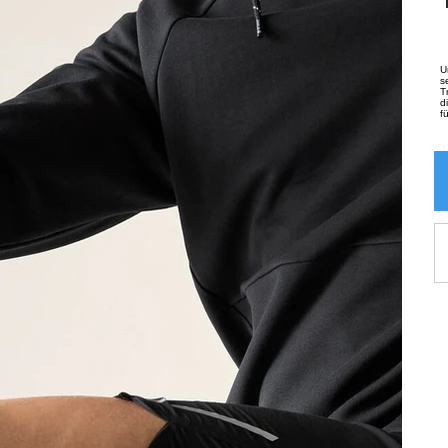
U
s
T
d
f