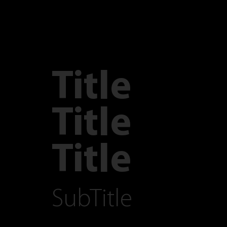
Title
Title
Title
SubTitle