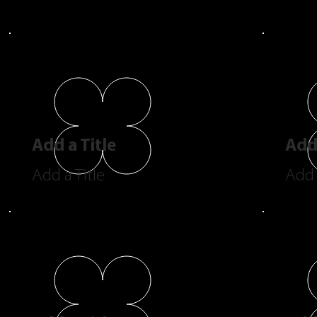
Add a Title
Add 
Add a Title
Add 