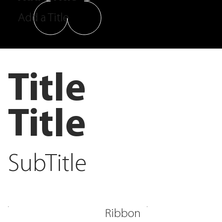
Add a Title
Title
Title
SubTitle
Ribbon