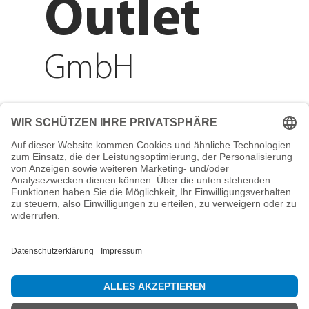
Outlet
GmbH
Adresse
Reichenberger Str. 1
84130 Dingolfing
Telefon
+49 8731 31913200
E-Mail
info@mountain-sports-