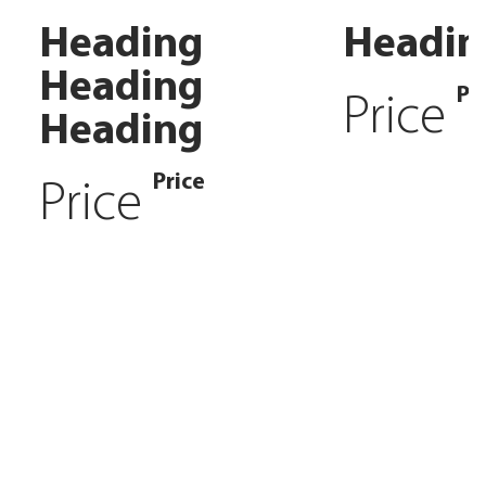
Heading
Headin
Heading
Pr
Price
Heading
Price
Price