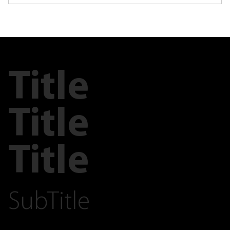
Title
Title
Title
SubTitle