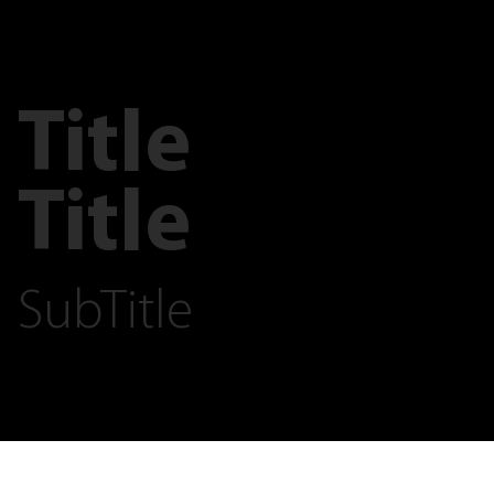
Title
Title
SubTitle