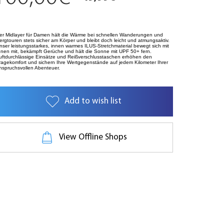
er Midlayer für Damen hält die Wärme bei schnellen Wanderungen und
ergtouren stets sicher am Körper und bleibt doch leicht und atmungsaktiv.
nser leistungsstarkes, innen warmes ILUS-Stretchmaterial bewegt sich mit
hnen mit, bekämpft Gerüche und hält die Sonne mit UPF 50+ fern.
uftdurchlässige Einsätze und Reißverschlusstaschen erhöhen den
ragekomfort und sichern Ihre Wertgegenstände auf jedem Kilometer Ihrer
nspruchsvollen Abenteuer.
Add to wish list
View Offline Shops