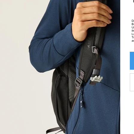
D
B
U
I
L
T
a