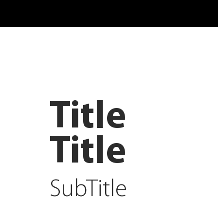
Title
Title
SubTitle