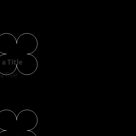
a Title
a Title