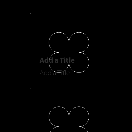
Add a Title
Add a Title