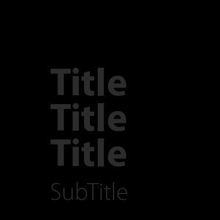
Title
Title
Title
SubTitle