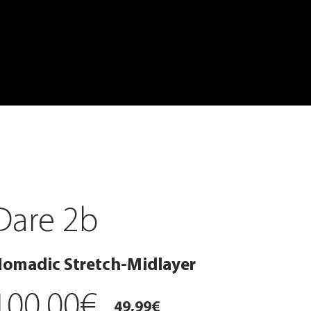
Dare 2b
omadic Stretch-Midlayer
100,00€
49,99€