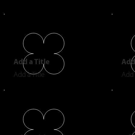
Add a Title
Add 
Add a Title
Add 