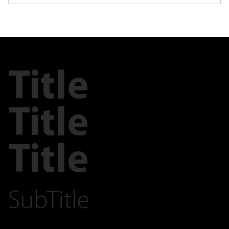
Title
Title
Title
SubTitle