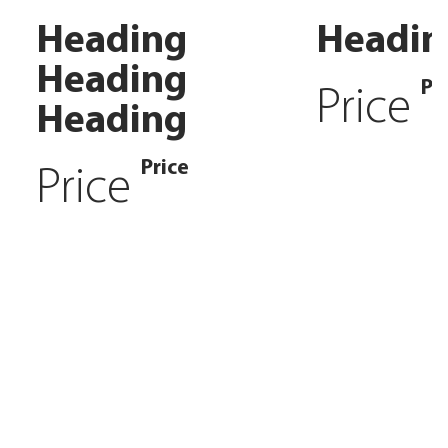
Heading
Headin
Heading
Pr
Price
Heading
Price
Price