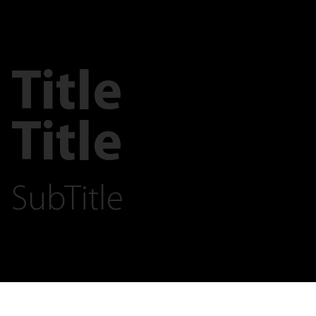
Title
Title
SubTitle