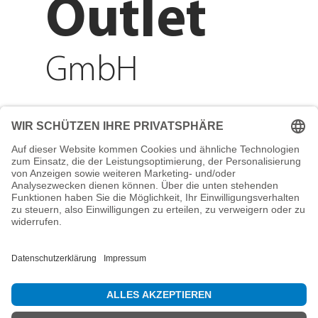
Outlet
GmbH
Adresse
Reichenberger Str. 1
84130 Dingolfing
Telefon
+49 8731 31913200
E-Mail
info@mountain-sports-