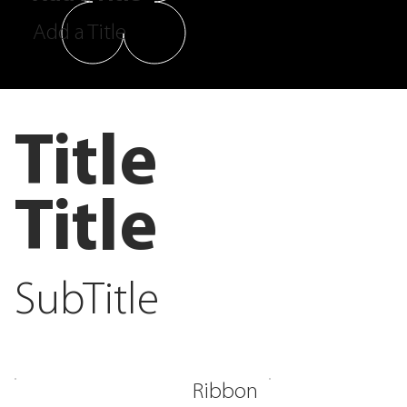
Add a Title
Title
Title
SubTitle
Ribbon