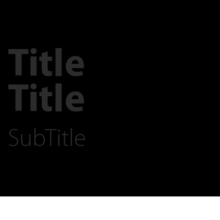
Title
Title
SubTitle