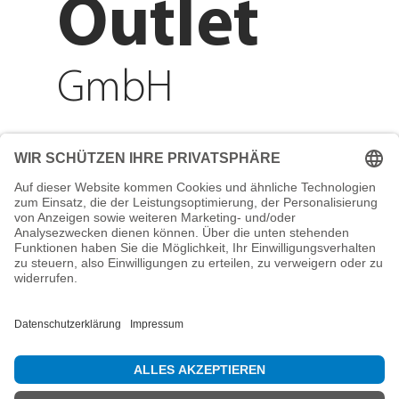
Outlet
GmbH
Adresse
Reichenberger Str. 1
84130 Dingolfing
Telefon
+49 8731 31913200
E-Mail
info@mountain-sports-