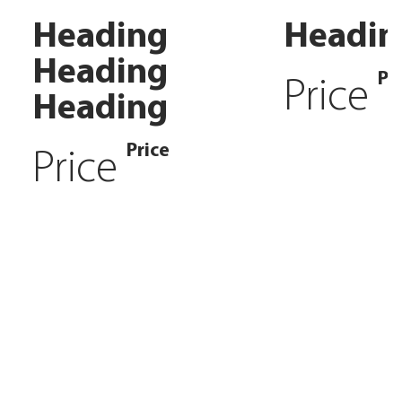
Heading
Headin
Heading
Pr
Price
Heading
Price
Price