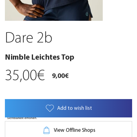
Dare 2b
Nimble Leichtes Top
35,00€
9,00€
Add to wish list
Die Damenweste kombiniert leichtes Material, schnell trocknende Frische und
Geruchskontrolle für alle Aktivitäten von Klettertouren bis zum Fitnesstraining. Die
lässige Passform sorgt für Tragekomfort, während reflektierende Details die
Sichtbarkeit erhöhen.
View Offline Shops