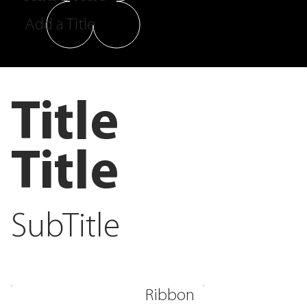
Add a Title
Title
Title
SubTitle
Ribbon