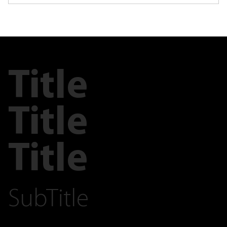
Title
Title
Title
SubTitle